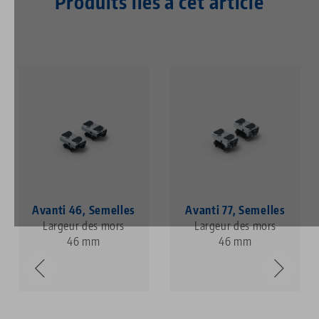
Produits liés à cet article
Avanti 46, Semelles
Avanti 77, Semelles
Largeur des mors
Largeur des mors
46 mm
46 mm