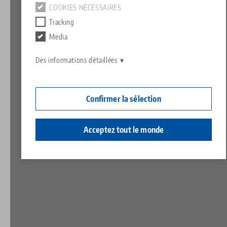
Contact
COOKIES NÉCESSAIRES
Contact
Tracking
Carrière
Retours de marchandises
Media
Responsabilité sociale
Des informations détaillées
Confirmer la sélection
Acceptez tout le monde