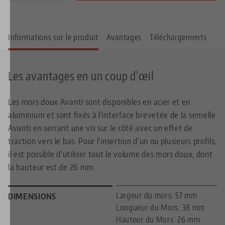
Informations sur le produit
Avantages
Téléchargements
Les avantages en un coup d'œil
Les mors doux Avanti sont disponibles en acier et en
aluminium et sont fixés à l'interface brevetée de la semelle
Avanti en serrant une vis sur le côté avec un effet de
traction vers le bas. Pour l'insertion d'un ou plusieurs profils,
il est possible d'utiliser tout le volume des mors doux, dont
la hauteur est de 26 mm.
Largeur du mors: 57 mm
DIMENSIONS
Longueur du Mors: 38 mm
Hauteur du Mors: 26 mm