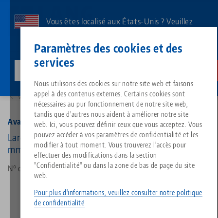
Aller
au
Vous êtes localisé aux États-Unis ? Veuillez
contenu
consulter notre page US pour voir le contenu
Contact
Français
principal
Paramètres des cookies et des
spécifique à votre pays.
services
lang-technik-usa.com
Changer
Produits
44469-26: Avanti 46, Mors de serrage doux
Breadcrumb
Nous utilisons des cookies sur notre site web et faisons
Tout d'une seule source
À propos de LANG
Téléchargements
Blog
Groupe de produit
Produits assortis
appel à des contenus externes. Certains cookies sont
Vers l'aperçu des produits
Désolé. Nous n'avons pu trouver aucun résultat.
nécessaires au pur fonctionnement de notre site web,
Vers l'aperçu des produits
tandis que d'autres nous aident à améliorer notre site
Technologie de serrage à point
Philosophie
FAQ
Actualités
Types de produits
Avanti 46, Mors de serrage doux
web. Ici, vous pouvez définir ceux que vous acceptez. Vous
pouvez accéder à vos paramètres de confidentialité et les
Largeur des mors 46 mm, Aluminium, hauteur 26
modifier à tout moment. Vous trouverez l'accès pour
mm
Technologie de serrage des pi
Innovations
Commande de catalogue
Salons professionnels
Aperçu des produits
effectuer des modifications dans la section
Services
"Confidentialité" ou dans la zone de bas de page du site
N° d'art 44469-26
web.
Automatisation
Réseau commercial
Vidéos
Téléchargements
Nouveautés de produits
Quicklinks
Pour plus d'informations, veuillez consulter notre politique
Downloads
de confidentialité
Vidéos
Search
Centres de technologie
Contact