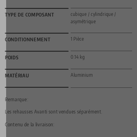
cubique / cylindrique /
TYPE DE COMPOSANT
asymétrique
1 Pièce
CONDITIONNEMENT
0.14 kg
POIDS
Aluminium
MATÉRIAU
Remarque:
Les rehausses Avanti sont vendues séparément.
Contenu de la livraison:
—