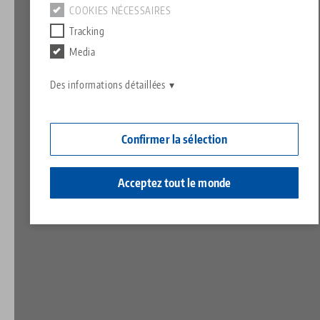
Contact
COOKIES NÉCESSAIRES
Contact
Tracking
Carrière
Retours de marchandises
Media
Responsabilité sociale
Des informations détaillées
Confirmer la sélection
Acceptez tout le monde