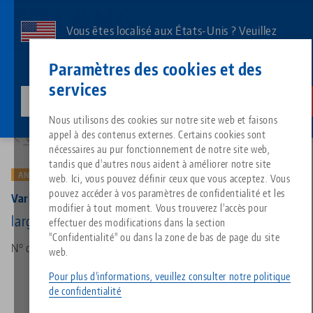
Aller
au
Vous êtes localisé aux États-Unis ? Veuillez
contenu
consulter notre page US pour voir le contenu
Contact
Français
principal
Paramètres des cookies et des
spécifique à votre pays.
services
lang-technik-usa.com
Changer
Produits
42125: Vario•Tec 125, Jeu de mors
Breadcrumb
Nous utilisons des cookies sur notre site web et faisons
Tout d'une seule source
À propos de LANG
Téléchargements
Blog
Groupe de produit
Produits assortis
appel à des contenus externes. Certains cookies sont
Vers l'aperçu des produits
Désolé. Nous n'avons pu trouver aucun résultat.
nécessaires au pur fonctionnement de notre site web,
Vers l'aperçu des produits
tandis que d'autres nous aident à améliorer notre site
Technologie de serrage à point
Philosophie
FAQ
Actualités
Types de produits
ANCIENNE VERSION
web. Ici, vous pouvez définir ceux que vous acceptez. Vous
pouvez accéder à vos paramètres de confidentialité et les
Vario•Tec 125, Jeu de mors
modifier à tout moment. Vous trouverez l'accès pour
Technologie de serrage des pi
Innovations
Commande de catalogue
Salons professionnels
Aperçu des produits
largeur des mors 125 mm, (Ancien modél)
effectuer des modifications dans la section
Services
"Confidentialité" ou dans la zone de bas de page du site
N° d'art 42125
web.
Automatisation
Réseau commercial
Vidéos
Téléchargements
Nouveautés de produits
Quicklinks
Pour plus d'informations, veuillez consulter notre politique
Downloads
de confidentialité
Vidéos
Search
Centres de technologie
Contact