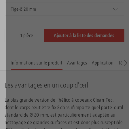
Tige-Ø 20 mm
pièce
Ajouter à la liste des demandes
Informations sur le produit
Avantages
Application
Télé
Les avantages en un coup d'œil
La plus grande version de l´hélico à copeaux Clean•Tec ,
dont le corps peut être fixé dans n'importe quel porte-outil
standard de Ø 20 mm, est particulièrement adaptée au
nettoyage de grandes surfaces et est donc plus susceptible