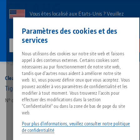
Aller
au
Vous êtes localisé aux États-Unis ? Veuillez
contenu
consulter notre page US pour voir le contenu
Contact
Français
principal
Paramètres des cookies et des
spécifique à votre pays.
services
lang-technik-usa.com
Changer
Produits
30330: Clean•Tec 330, Hélice de nettoyage
Breadcrumb
Nous utilisons des cookies sur notre site web et faisons
Tout d'une seule source
À propos de LANG
Téléchargements
Blog
Groupe de produit
Produits assortis
appel à des contenus externes. Certains cookies sont
Vers l'aperçu des produits
Désolé. Nous n'avons pu trouver aucun résultat.
nécessaires au pur fonctionnement de notre site web,
Vers l'aperçu des produits
tandis que d'autres nous aident à améliorer notre site
Technologie de serrage à point
Philosophie
FAQ
Actualités
Types de produits
Clean•Tec 330, Hélice de nettoyage
web. Ici, vous pouvez définir ceux que vous acceptez. Vous
pouvez accéder à vos paramètres de confidentialité et les
Tige-Ø 20 mm
modifier à tout moment. Vous trouverez l'accès pour
Technologie de serrage des pi
Innovations
Commande de catalogue
Salons professionnels
Aperçu des produits
effectuer des modifications dans la section
N° d'art 30330
Services
"Confidentialité" ou dans la zone de bas de page du site
web.
Automatisation
Réseau commercial
Vidéos
Téléchargements
Nouveautés de produits
Quicklinks
Pour plus d'informations, veuillez consulter notre politique
Downloads
de confidentialité
Vidéos
Search
Centres de technologie
Contact