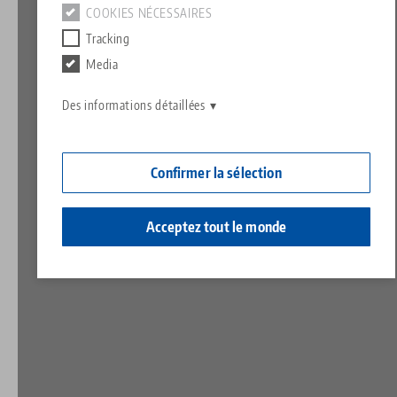
Contact
COOKIES NÉCESSAIRES
Contact
Tracking
Carrière
Retours de marchandises
Media
Responsabilité sociale
Des informations détaillées
Confirmer la sélection
Acceptez tout le monde