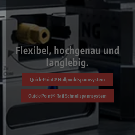
Flexibel, hochgenau und
langlebig.
Quick•Point® Nullpunktspannsystem
Quick•Point® Rail Schnellspannsystem