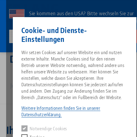
Direkt
zum
Sie kommen aus den USA? Bitte wechseln Sie zur
Inhalt
US-Website, um landesspezifischen Inhalt zu sehe
Kontakt
Deutsch
Cookie- und Dienste-
lang-technik-usa.com
Wechseln
Einstellungen
Wir setzen Cookies auf unserer Website ein und nutzen
Alles aus einer Hand
Über LANG
Downloads
Blog
Suche nach Produk
Passende Produkte
Der Sommer wird spannend!
externe Inhalte. Manche Cookies sind für den reinen
Es tut uns leid. Wir konnten keine Ergebnisse finden.
Betrieb unserer Website notwendig, während andere uns
Zur Produktübersicht
helfen unsere Website zu verbessern. Hier können Sie
Jetzt unseren neuen Gesamtkatalog kostenlos
Nullpunktspanntechnik
Philosophie
FAQ
News
Suche nach Produk
einstellen, welche davon Sie akzeptieren. Ihre
bestellen
Datenschutzeinstellungen können Sie jederzeit aufrufen
und ändern. Den Zugang zur Änderung finden Sie im
Werkstückspanntechnik
Innovationen
Katalog anfordern
Messen
Produktübersicht
Bereich „Datenschutz“ oder im Fußbereich der Website.
Services
Weitere Informationen finden Sie in unserer
Automation
Vertriebspartner
Videos
Downloads
Produktneuheiten
Datenschutzerklärung.
Quicklinks
Downloads
Notwendige Cookies
Videos
Search
Technologiezentrum
Kontakt