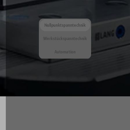
Nullpunktspanntechnik
Werkstückspanntechnik
Automation