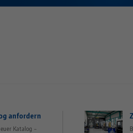
og anfordern
euer Katalog –
B