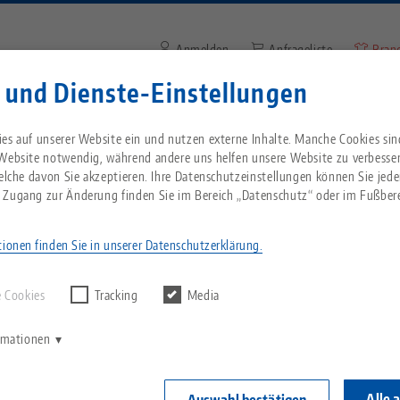
Anmelden
Anfrageliste
Bran
 und Dienste-Einstellungen
Suchbegriff oder Artikelnum
Sie kommen aus den USA? Bitte wechseln Sie z
Unternehmen
Service
Aktuelles
es auf unserer Website ein und nutzen externe Inhalte. Manche Cookies sin
Website, um landesspezifischen Inhalt zu sehen
 Website notwendig, während andere uns helfen unsere Website zu verbesse
welche davon Sie akzeptieren. Ihre Datenschutzeinstellungen können Sie jede
Breadcrumb
 Zugang zur Änderung finden Sie im Bereich „Datenschutz“ oder im Fußbere
Alles aus einer Hand
Über LANG
Downloads
Blog
echnik-usa.com
Wechse
sicht
ionen finden Sie in unserer Datenschutzerklärung.
rgebnisse finden.
Nullpunktspanntechnik
Philosophie
FAQ
News
en Sie alle Produktarten und Produktgruppen von LA
 Cookies
Tracking
Media
V
Werkstückspanntechnik
Innovationen
Katalog anfordern
Messen
öglicht es Ihnen, gezielt nach Schraubstöcken, Spann
K
ormationen
en. Ebenfalls bietet die Produktübersicht die Funktio
C
estimmten Marke wie beispielsweise Makro•Grip®,
Automation
Vertriebspartner
Videos
ehören, anzeigen zu lassen.
Alle 