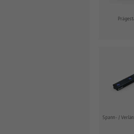
Grund- / Basisplatten
Preci•Point
Automation-Nullpunktspannsystem
Makro•Grip® Ultra
Prägest
Erhöhungen
Ältere Versionen vor 2018
Spanntürme
Automationssysteme
Nullpunktspanntechnik
Automationsspannmittel
Quick•Point®
Automationswagen
Quick•Point® Duo
Automationsgreifer
Quick•Point® Rail
Schnittstelle für Greiferwechsel
Reinigungspropeller
Automation
Zubehör
RoboTrex
Makro•Grip® Aero
Clean•Tec
HAUBEX
Spann- / Verlä