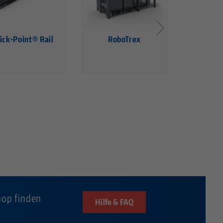
ick•Point® Rail
RoboTrex
Cle
hop finden
Hilfe & FAQ