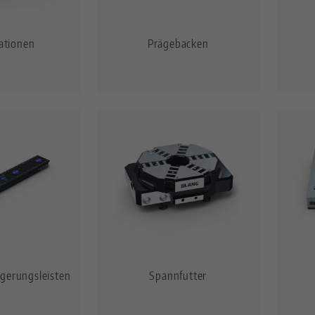
ationen
Prägebacken
ngerungsleisten
Spannfutter