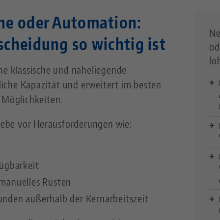
ne oder Automation:
Ne
cheidung so wichtig ist
od
lo
ine klassische und naheliegende
zliche Kapazität und erweitert im besten
 Möglichkeiten.
riebe vor Herausforderungen wie:
n
fügbarkeit
 manuelles Rüsten
nden außerhalb der Kernarbeitszeit