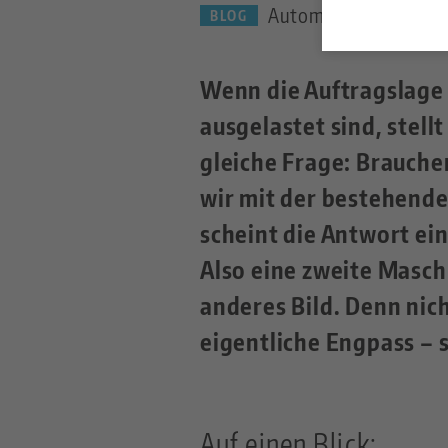
Automation — 26.05.
BLOG
Wenn die Auftragslage
ausgelastet sind, stellt
gleiche Frage: Brauche
wir mit der bestehende
scheint die Antwort ei
Also eine zweite Maschi
anderes Bild. Denn nic
eigentliche Engpass –
Auf einen Blick: