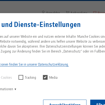
Anmelden
Anfrageliste
Bran
 und Dienste-Einstellungen
Suchbegriff oder Artikelnum
Sie kommen aus den USA? Bitte wechseln Sie z
Unternehmen
Service
Aktuelles
es auf unserer Website ein und nutzen externe Inhalte. Manche Cookies sin
Website, um landesspezifischen Inhalt zu sehen
 Website notwendig, während andere uns helfen unsere Website zu verbesse
welche davon Sie akzeptieren. Ihre Datenschutzeinstellungen können Sie jede
Fräsmaschine kaufen oder automatisieren: Was lohnt sich mehr?
Breadcrumb
 Zugang zur Änderung finden Sie im Bereich „Datenschutz“ oder im Fußbere
Alles aus einer Hand
Über LANG
Downloads
Blog
echnik-usa.com
Wechse
ionen finden Sie in unserer Datenschutzerklärung.
rgebnisse finden.
Nullpunktspanntechnik
Philosophie
FAQ
News
schine kaufen oder
 Cookies
Tracking
Media
V
Werkstückspanntechnik
Innovationen
Katalog anfordern
Messen
en: Was lohnt sich me
K
ormationen
C
Automation
Vertriebspartner
Videos
Alle 