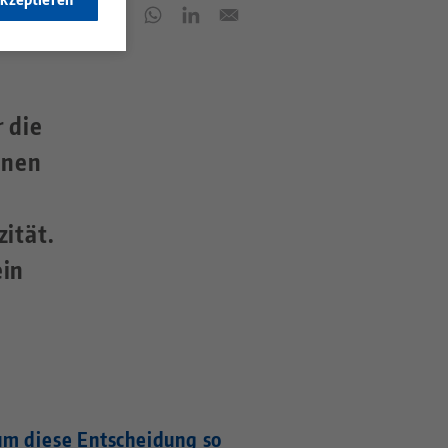
r die
nnen
ität.
ein
m diese Entscheidung so